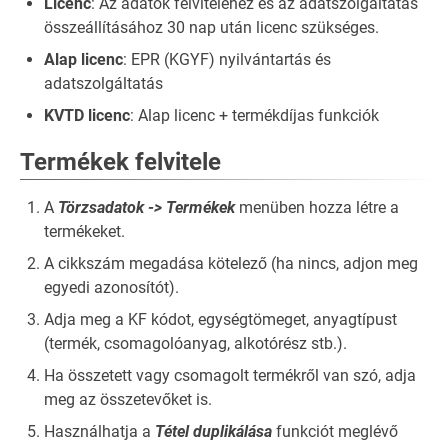
Licenc
: Az adatok felviteléhez és az adatszolgáltatás
összeállításához 30 nap után licenc szükséges.
Alap licenc
: EPR (KGYF) nyilvántartás és
adatszolgáltatás
KVTD licenc
: Alap licenc + termékdíjas funkciók
Termékek felvitele
A
Törzsadatok -> Termékek
menüben hozza létre a
termékeket.
A cikkszám megadása kötelező (ha nincs, adjon meg
egyedi azonosítót).
Adja meg a KF kódot, egységtömeget, anyagtípust
(termék, csomagolóanyag, alkotórész stb.).
Ha összetett vagy csomagolt termékről van szó, adja
meg az összetevőket is.
Használhatja a
Tétel duplikálása
funkciót meglévő